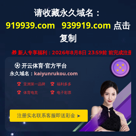
欢迎来到MK官方网站官网！
MK官方网站
SHANDONG JIEMAO NEW 
MK官方网站
关于我们
产
检测设备
新闻中心
联系方式