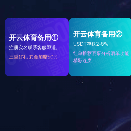
加工流变母粒
成核母粒
阻燃母粒
消光母粒
疏水母粒
导电母粒
导热母粒
镭雕母粒
农膜用保温母粒
激光焊接母粒
抗菌母粒
高浓度色母粒系列
黑色母粒