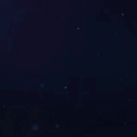
在线留言
MESSAGE
如果您对此产品感兴趣！
请直接联系MK官方网站!