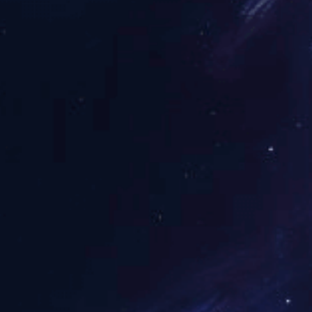
白色母粒
彩色母粒
加工助剂系列
加工流变剂PPA粉
无氟加工流变剂粉（食品级）
永久抗静电剂
上
专用料系列
永久抗静电专用料
【
导热专用料
导电专用料
储能电池双级板专用料